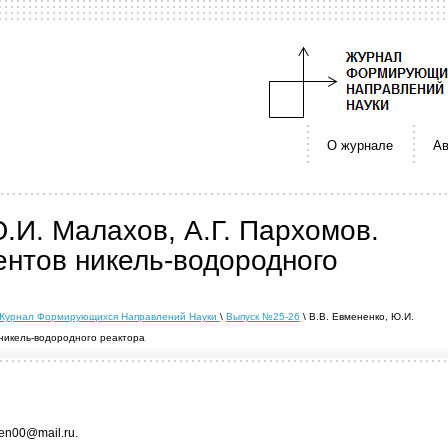
О журнале
Ав
.И. Малахов, А.Г. Пархомов.
нтов никель-водородного
ce | Журнал Формирующихся Направлений Науки
\
Выпуск №25-26
\ В.В. Евмененко, Ю.И.
 никель-водородного реактора
en00@mail.ru.