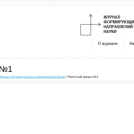
О журнале
Ав
 №1
ce | Журнал Формирующихся Направлений Науки
\ Пилотный выпуск №1