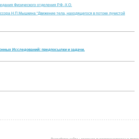
едания Физического отделения Р.Ф.-Х.О.
ессора Н.П.Мышкина “Движение тела, находящегося в потоке лучистой
ионных Исследований: предпосылки и задачи.
Разработка сайта :
создание высокотехнологичных порта