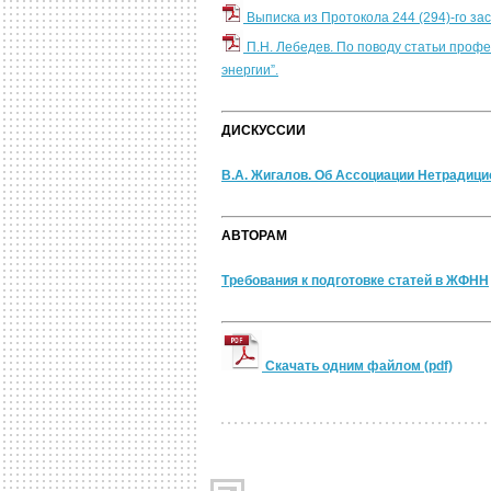
Выписка из Протокола 244 (294)-го зас
П.Н. Лебедев. По поводу статьи проф
энергии”.
ДИСКУССИИ
В.А. Жигалов. Об Ассоциации Нетрадиц
АВТОРАМ
Требования к подготовке статей в ЖФНН
Скачать одним файлом (pdf)