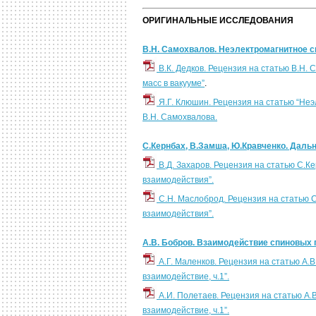
ОРИГИНАЛЬНЫЕ ИССЛЕДОВАНИЯ
В.Н. Самохвалов. Неэлектромагнитное с
В.К. Дедков. Рецензия на статью В.Н
масс в вакууме”
.
Я.Г. Клюшин. Рецензия на статью “Неэ
В.Н. Самохвалова.
С.Кернбах, В.Замша, Ю.Кравченко. Даль
В.Д. Захаров. Рецензия на статью С.К
взаимодействия”.
С.Н. Маслоброд. Рецензия на статью 
взаимодействия”.
А.В. Бобров. Взаимодействие спиновых 
А.Г. Маленков. Рецензия на статью А
взаимодействие, ч.1”.
А.И. Полетаев. Рецензия на статью А
взаимодействие, ч.1”.