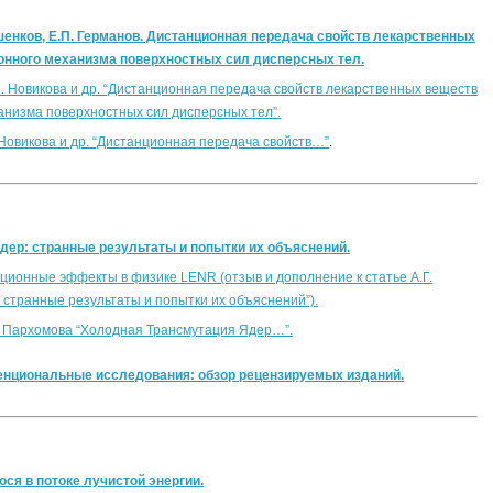
ошенков, Е.П. Германов. Дистанционная передача свойств лекарственных
онного механизма поверхностных сил дисперсных тел.
Н. Новикова и др. “Дистанционная передача свойств лекарственных веществ
анизма поверхностных сил дисперсных тел”.
 Новикова и др. “Дистанционная передача свойств…”
.
ядер: странные результаты и попытки их объяснений.
ционные эффекты в физике LENR (отзыв и дополнение к статье А.Г.
странные результаты и попытки их объяснений”).
Г. Пархомова “Холодная Трансмутация Ядер…”.
венциональные исследования: обзор рецензируемых изданий.
ся в потоке лучистой энергии.