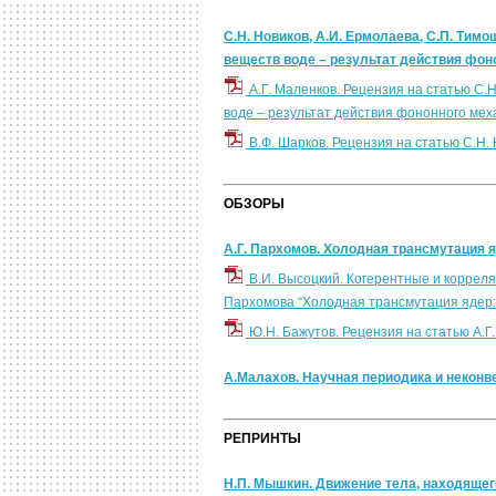
С.Н. Новиков, А.И. Ермолаева, С.П. Тим
веществ воде – результат действия фон
А.Г. Маленков. Рецензия на статью С.
воде – результат действия фононного мех
В.Ф. Шарков. Рецензия на статью С.Н.
ОБЗОРЫ
А.Г. Пархомов. Холодная трансмутация 
В.И. Высоцкий. Когерентные и корреля
Пархомова “Холодная трансмутация ядер: 
Ю.Н. Бажутов. Рецензия на статью А.
А.Малахов. Научная периодика и некон
РЕПРИНТЫ
Н.П. Мышкин. Движение тела, находящего