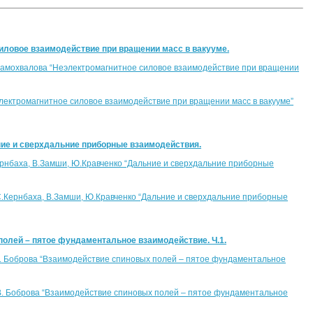
иловое взаимодействие при вращении масс в вакууме.
. Самохвалова “Неэлектромагнитное силовое взаимодействие при вращении
лектромагнитное силовое взаимодействие при вращении масс в вакууме”
ние и сверхдальние приборные взаимодействия.
ернбаха, В.Замши, Ю.Кравченко “Дальние и сверхдальние приборные
С.Кернбаха, В.Замши, Ю.Кравченко “Дальние и сверхдальние приборные
полей – пятое фундаментальное взаимодействие. Ч.1.
.В. Боброва “Взаимодействие спиновых полей – пятое фундаментальное
.В. Боброва “Взаимодействие спиновых полей – пятое фундаментальное