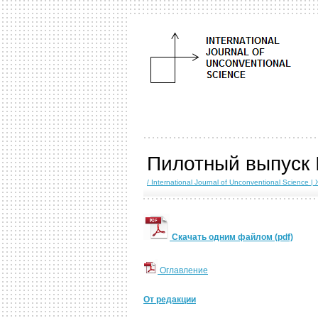
Пилотный выпуск
/ International Journal of Unconventional Scien
Скачать одним файлом (pdf)
Оглавление
От редакции